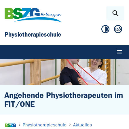
Zum Hauptinhalt springen
Skip to page footer
Physiotherapieschule
Angehende Physiotherapeuten im
FIT/ONE
Sie sind hier:
Physiotherapieschule
Aktuelles