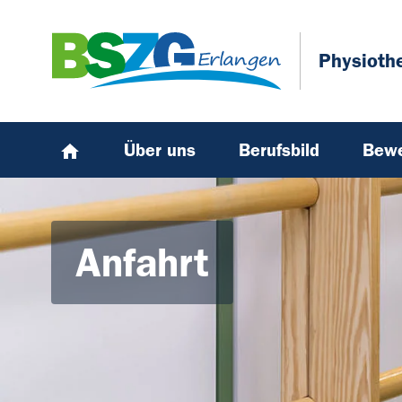
Zum Hauptinhalt springen
Skip to page footer
Physioth
Über uns
Berufsbild
Bew
Anfahrt