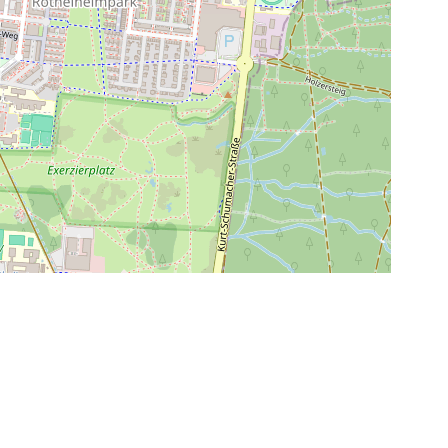
Leaflet
|
©
OpenStreetMap contributors