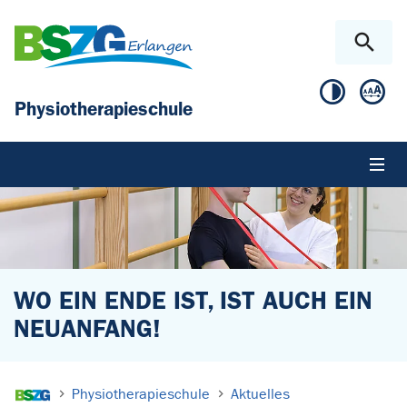
Zum Hauptinhalt springen
Skip to page footer
Physiotherapieschule
WO EIN ENDE IST, IST AUCH EIN
NEUANFANG!
Sie sind hier:
Physiotherapieschule
Aktuelles