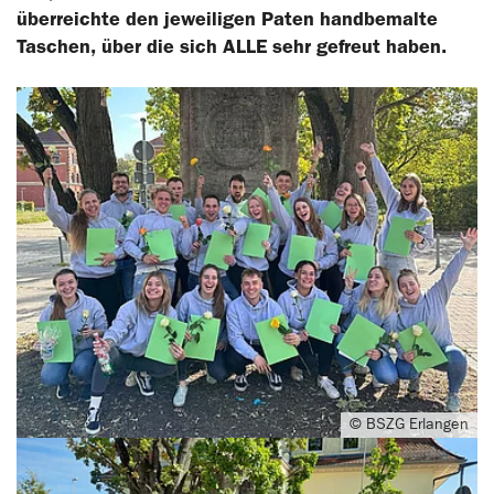
überreichte den jeweiligen Paten handbemalte
Taschen, über die sich ALLE sehr gefreut haben.
© BSZG Erlangen
© BSZG Erlangen