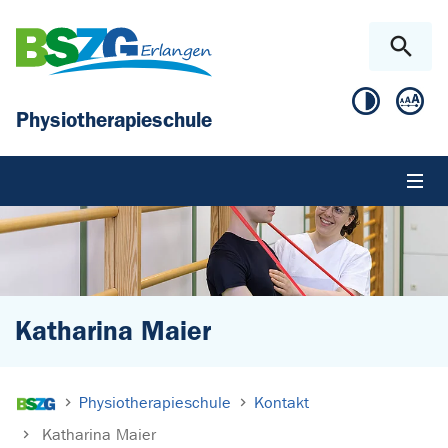
Zum Hauptinhalt springen
Skip to page footer
Physiotherapieschule
Katharina Maier
Sie sind hier:
Physiotherapieschule
Kontakt
Katharina Maier