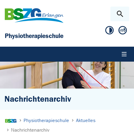
Zum Hauptinhalt springen
Skip to page footer
Physiotherapieschule
Nachrichtenarchiv
Sie sind hier:
Physiotherapieschule
Aktuelles
Nachrichtenarchiv